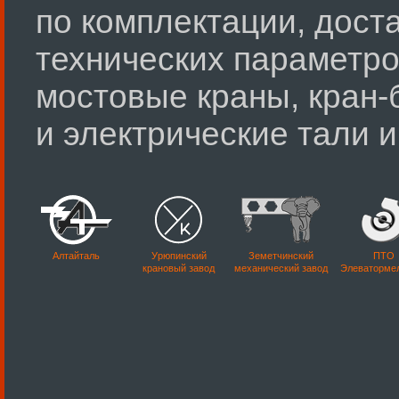
по комплектации, дост
технических параметро
мостовые краны, кран-
и электрические тали 
Алтайталь
Урюпинский
Земетчинский
ПТО
крановый завод
механический завод
Элеваторме