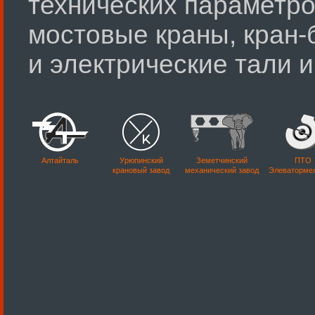
технических параметро
мостовые краны, кран-
и электрические тали 
Алтайталь
Урюпинский
Земетчинский
ПТО
крановый завод
механический завод
Элеваторме