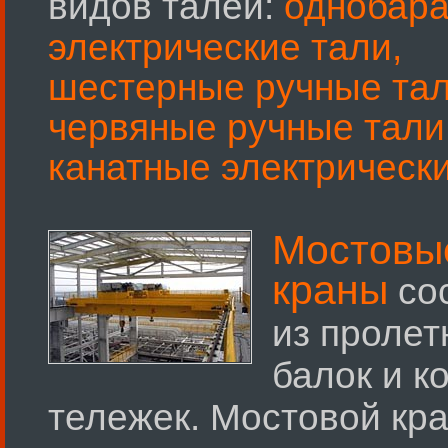
видов талей:
однобар
электрические тали,
шестерные ручные тал
червяные ручные тали
канатные электрически
Мостовы
краны
со
из пролет
балок и к
тележек. Мостовой кр