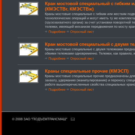
Кран мостовой специальный с гибким 
(КМЭСТВг, КМЭСТВж)
Краны мостовые специальные с гибким или жестким под
технологических операций и могут иметь ту же комплект
(грузозахватного органа) за счет установки поворотной
тележки, имеющей механизм передвижения по мосту кран
Подробнее
Опросный лист
Кран мостовой специальный с двумя т
Краны мостовые специальные с двумя тележками предназ
обеими тележками одновременно. Тележки, как правило,
Подробнее
Опросный лист
Краны специальные прочие (КМЭСП)
Краны мостовые специальные прочие предназначены для
захвату, удержанию (манипулированию) и переносу специ
работе вышеперечисленные свойства специальных крано
Подробнее
Опросный лист
© 2008 ЗАО "ПОДЪЕМТРАНСМАШ"