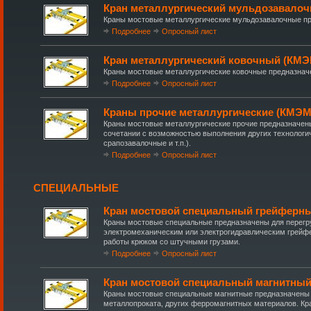
Кран металлургический мульдозавало
Краны мостовые металлургические мульдозавалочные пр
Подробнее
Опросный лист
Кран металлургический ковочный (КМЭ
Краны мостовые металлургические ковочные предназначен
Подробнее
Опросный лист
Краны прочие металлургические (КМЭМ
Краны мостовые металлургические прочие предназначен
сочетании с возможностью выполнения других технологич
срапозавалочные и т.п.).
Подробнее
Опросный лист
СПЕЦИАЛЬНЫЕ
Кран мостовой специальный грейферн
Краны мостовые специальные предназначены для перегру
электромеханическим или электрогидравлическим грейф
работы крюком со штучными грузами.
Подробнее
Опросный лист
Кран мостовой специальный магнитны
Краны мостовые специальные магнитные предназначены 
металлопроката, других ферромагнитных материалов. К