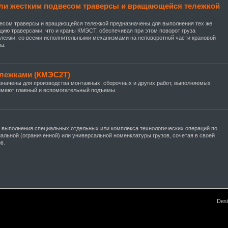
или жестким подвесом траверсы и вращающейся тележкой
весом траверсы и вращающейся тележкой предназначены для выполнения тех же
ацию траверсами, что и краны КМЭСТ, обеспечивая при этом поворот груза
 тележки, со всеми исполнительными механизмами на неповоротной части крановой
а.
ележками (КМЭС2Т)
начены для производства монтажных, сборочных и других работ, выполняемых
 имеют главный и вспомогательный подъемы.
 выполнения специальных отдельных или комплекса технологических операций по
альной (ограниченной) или универсальной номенклатуры грузов, сочетая в своей
в.
Des