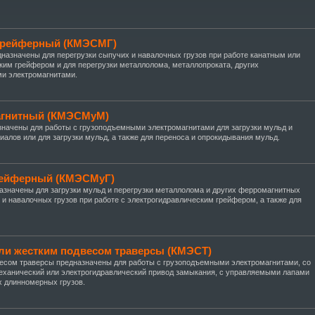
-грейферный (КМЭСМГ)
азначены для перегрузки сыпучих и навалочных грузов при работе канатным или
им грейфером и для перегрузки металлолома, металлопроката, других
и электромагнитами.
агнитный (КМЭСМуМ)
начены для работы с грузоподъемными электромагнитами для загрузки мульд и
алов или для загрузки мульд, а также для переноса и опрокидывания мульд.
рейферный (КМЭСМуГ)
значены для загрузки мульд и перегрузки металлолома и других ферромагнитных
 и навалочных грузов при работе с электрогидравлическим грейфером, а также для
или жестким подвесом траверсы (КМЭСТ)
есом траверсы предназначены для работы с грузоподъемными электромагнитами, со
ханический или электрогидравлический привод замыкания, с управляемыми лапами
х длинномерных грузов.