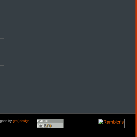
igned by
gm(.design