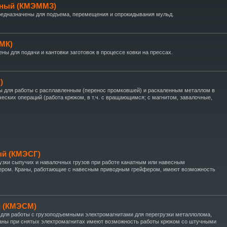
чный (КМЭММЗ)
едназначены для подъема, перемещения и опрокидывания мульд.
МК)
ы для подачи и кантовки заготовок в процессе ковки на прессах.
)
ы для работы с расплавленным (перенос промковшей) и раскаленным металлом в
еских операций (работа крюком, в т.ч. с вращающимся; с магнитом, завалочные,
ый (КМЭСГ)
зки сыпучих и навалочных грузов при работе канатным или навесным
ером. Краны, работающие с навесным приводным грейфером, имеют возможность
й (КМЭСМ)
для работы с грузоподъемными электромагнитами для перегрузки металлолома,
раны при снятых электромагнитах имеют возможность работы крюком со штучными