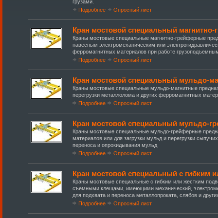
грузами.
Подробнее
Опросный лист
Кран мостовой специальный магнитно
Краны мостовые специальные магнитно-грейферные предн
навесным электромеханическим или электрогидравлическ
ферромагнитных материалов при работе грузоподъемным
Подробнее
Опросный лист
Кран мостовой специальный мульдо-м
Краны мостовые специальные мульдо-магнитные предназ
перегрузки металлолома и других ферромагнитных матери
Подробнее
Опросный лист
Кран мостовой специальный мульдо-г
Краны мостовые специальные мульдо-грейферные предна
материалов или для загрузки мульд и перегрузки сыпучих
переноса и опрокидывания мульд
Подробнее
Опросный лист
Кран мостовой специальный с гибким 
Краны мостовые специальные с гибким или жестким подв
съемными клещами, имеющими механический, электроме
для подхвата и переноса металлопроката, слябов и други
Подробнее
Опросный лист